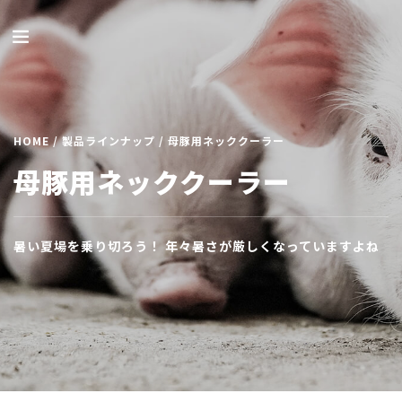
HOME
/
製品ラインナップ
/ 母豚用ネッククーラー
母豚用ネッククーラー
暑い夏場を乗り切ろう！ 年々暑さが厳しくなっていますよね