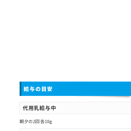
給与の目安
代用乳給与中
朝夕の2回 各10g