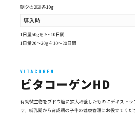
朝夕の2回 各10g
導入時
1日量50gを7～10日間
1日量20～30gを10～20日間
VITACOGEN
ビタコーゲンHD
有効微生物をブドウ糖に拡大培養したものにデキストラ
す。哺乳期から育成期の子牛の健康管理にお役立てくだ