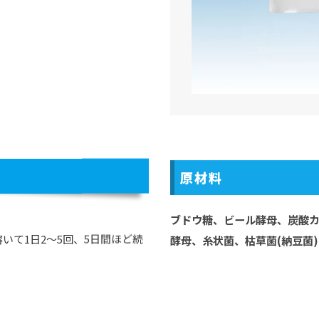
原材料
ブドウ糖、ビール酵母、炭酸
酵母、糸状菌、枯草菌(納豆菌)
いて1日2～5回、5日間ほど続