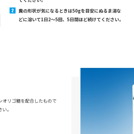
糞の形状が気になるときは50gを目安にぬるま湯な
どに溶いて1日2～5回、5日間ほど続けてください。
ンオリゴ糖を配合したもので
さい。